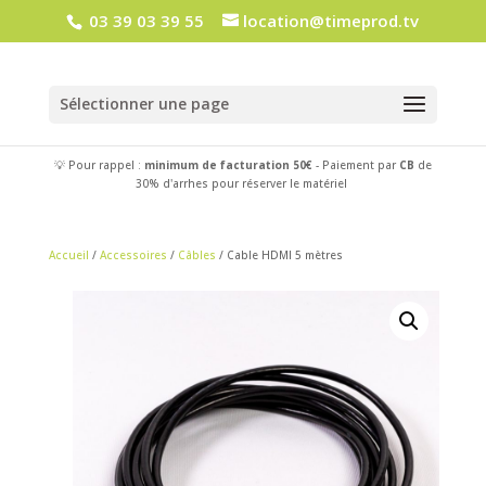
03 39 03 39 55
location@timeprod.tv
Sélectionner une page
💡 Pour rappel :
minimum de facturation 50€
- Paiement par
CB
de
30% d'arrhes pour réserver le matériel
Accueil
/
Accessoires
/
Câbles
/ Cable HDMI 5 mètres