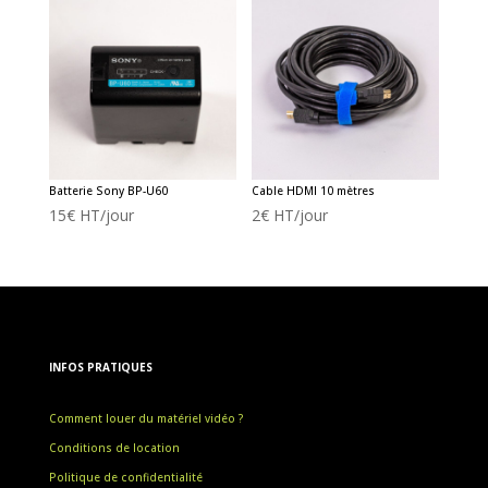
Batterie Sony BP-U60
Cable HDMI 10 mètres
15
€
HT/jour
2
€
HT/jour
INFOS PRATIQUES
Comment louer du matériel vidéo ?
Conditions de location
Politique de confidentialité