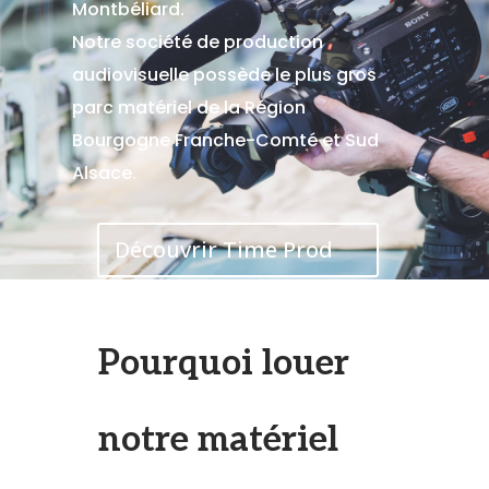
Montbéliard.
Notre société de production
audiovisuelle possède le plus gros
parc matériel de la Région
Bourgogne Franche-Comté et Sud
Alsace.
Découvrir Time Prod
Pourquoi louer
notre matériel