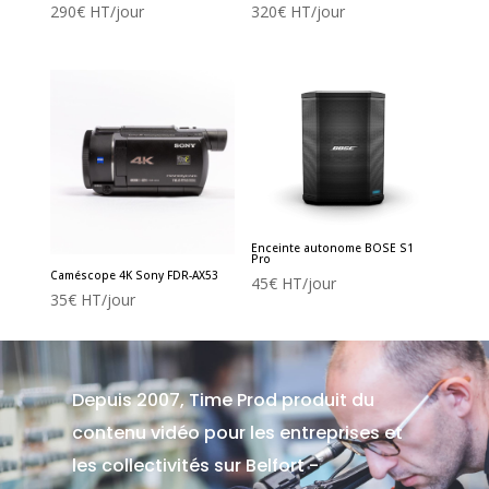
290
€
HT/jour
320
€
HT/jour
Enceinte autonome BOSE S1
Pro
Caméscope 4K Sony FDR-AX53
45
€
HT/jour
35
€
HT/jour
Depuis 2007, Time Prod produit du
contenu vidéo pour les entreprises et
les collectivités sur Belfort -