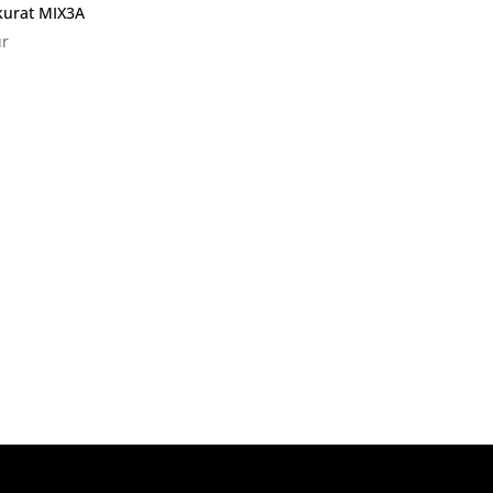
kurat MIX3A
r