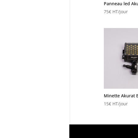
Panneau led Aku
75
€
HT/jour
Minette Akurat 
15
€
HT/jour