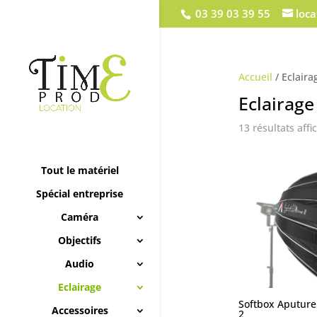
03 39 03 39 55
loc
Accueil
/ Eclaira
Eclairage
13 résultats affi
Tout le matériel
Spécial entreprise
Caméra
Objectifs
Audio
Eclairage
Softbox Aputure
Accessoires
2