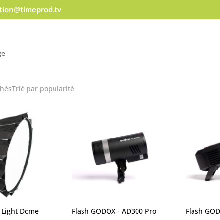
ation@timeprod.tv
ge
chés
Trié par popularité
 Light Dome
Flash GODOX - AD300 Pro
Flash GOD