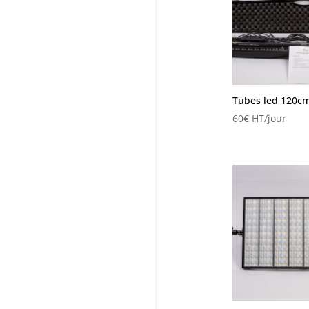
Tubes led 120c
60
€
HT/jour