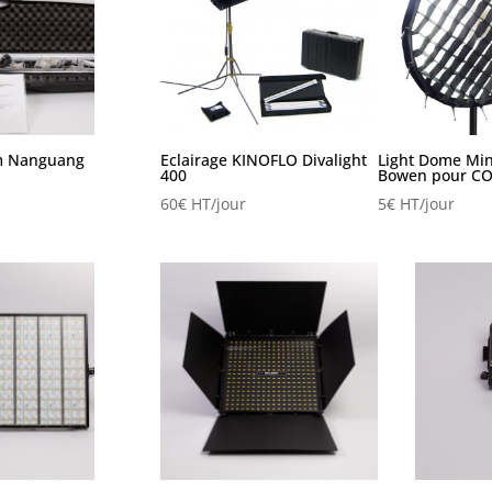
m Nanguang
Eclairage KINOFLO Divalight
Light Dome Min
400
Bowen pour CO
60
€
HT/jour
5
€
HT/jour