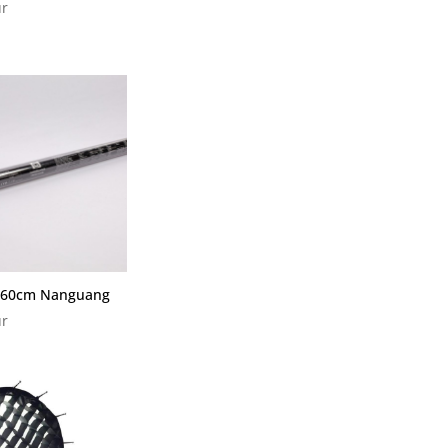
r
d 60cm Nanguang
r