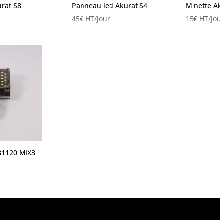
rat S8
Panneau led Akurat S4
Minette A
45
€
HT/jour
15
€
HT/jou
B1120 MIX3