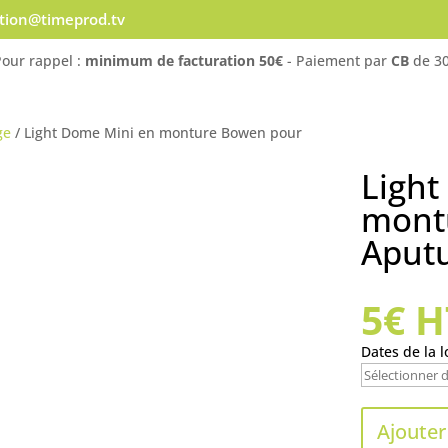
ation@timeprod.tv
Pour rappel :
minimum de facturation 50€
- Paiement par
CB
de 30
ge
/ Light Dome Mini en monture Bowen pour
Light
mont
Aput
5
€
HT
Dates de la l
Ajouter