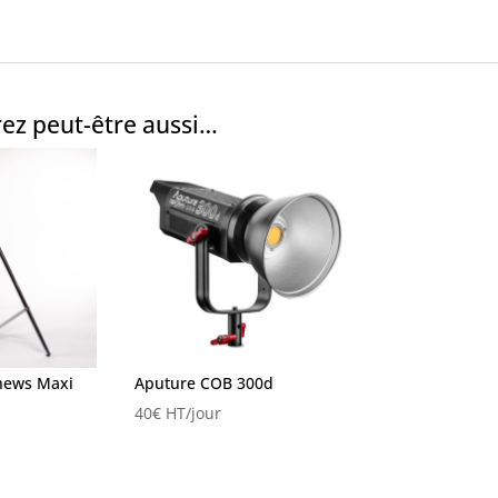
ez peut-être aussi…
hews Maxi
Aputure COB 300d
40
€
HT/jour