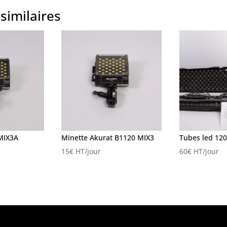
similaires
MIX3A
Minette Akurat B1120 MIX3
Tubes led 12
15
€
HT/jour
60
€
HT/jour