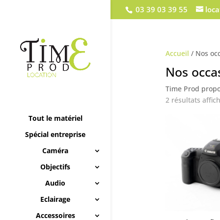
03 39 03 39 55
loc
Accueil
/ Nos oc
Nos occa
Time Prod propos
2 résultats affic
Tout le matériel
Spécial entreprise
Caméra
Objectifs
Audio
Eclairage
Accessoires