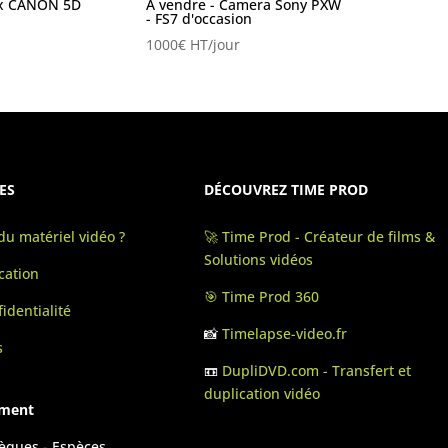
ex CANON 5D
A vendre - Camera Sony PXW
- FS7 d'occasion
1000
€
HT/jour
ES
DÉCOUVREZ TIME PROD
u matériel vidéo ?
🚀 Time Prod - Créateur de films &
Solutions vidéos
cation
🎯 Time Prod 360
identialité
📸
Timelapse-video.fr
s
📼
DupliDVD.com - Transfert et
duplication vidéo
ement
hèques - Espèces