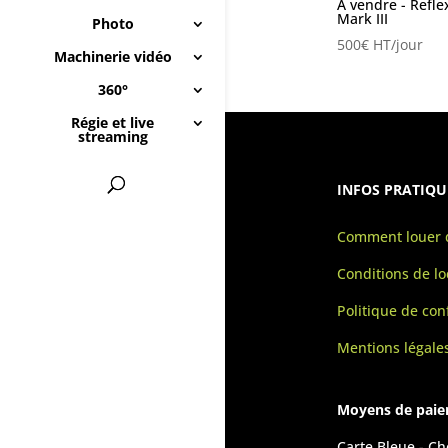
A vendre - Refl
Mark III
Photo
500
€
HT/jour
Machinerie vidéo
360°
Régie et live
streaming
INFOS PRATIQU
Comment louer d
Conditions de lo
Politique de conf
Mentions légale
Moyens de pai
Carte Bleue - C