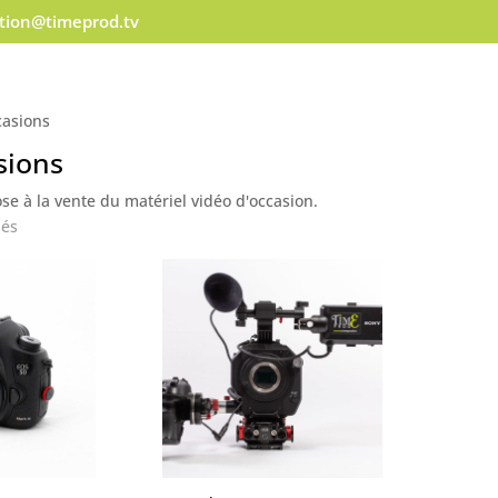
ation@timeprod.tv
casions
sions
e à la vente du matériel vidéo d'occasion.
Trié
hés
par
popularité