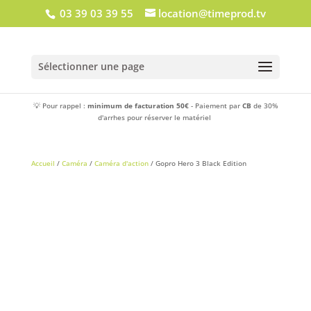
03 39 03 39 55
location@timeprod.tv
Sélectionner une page
💡 Pour rappel :
minimum de facturation 50€
- Paiement par
CB
de 30%
d'arrhes pour réserver le matériel
Accueil
/
Caméra
/
Caméra d'action
/ Gopro Hero 3 Black Edition