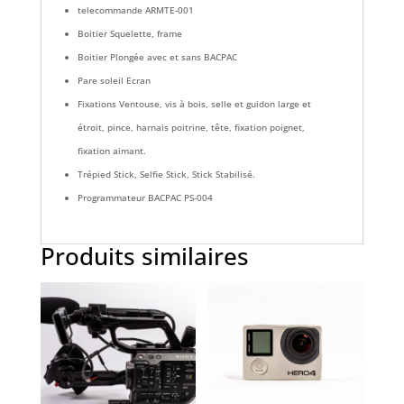
telecommande ARMTE-001
Boitier Squelette, frame
Boitier Plongée avec et sans BACPAC
Pare soleil Ecran
Fixations Ventouse, vis à bois, selle et guidon large et
étroit, pince, harnais poitrine, tête, fixation poignet,
fixation aimant.
Trépied Stick, Selfie Stick, Stick Stabilisé.
Programmateur BACPAC PS-004
Produits similaires