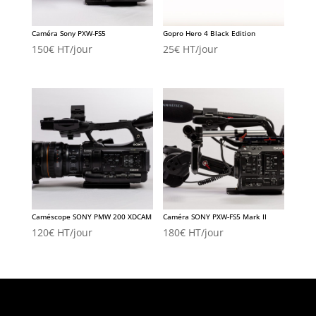
Caméra Sony PXW-FS5
Gopro Hero 4 Black Edition
150
€
HT/jour
25
€
HT/jour
Caméscope SONY PMW 200 XDCAM
Caméra SONY PXW-FS5 Mark II
120
€
HT/jour
180
€
HT/jour