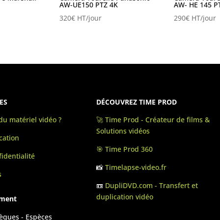
AW-UE150 PTZ 4K
AW- HE 145 P
320
€
HT/jour
290
€
HT/jour
ES
DÉCOUVREZ TIME PROD
u matériel vidéo ?
🚀 Time Prod - Créateur de films &
Solutions vidéos
cation
🎯 Time Prod 360
identialité
📸
Timelapse-video.fr
s
📼
DupliDVD.com - Transfert et
duplication vidéo
ement
hèques - Espèces