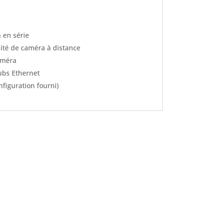
 en série
ité de caméra à distance
améra
ubs Ethernet
nfiguration fourni)