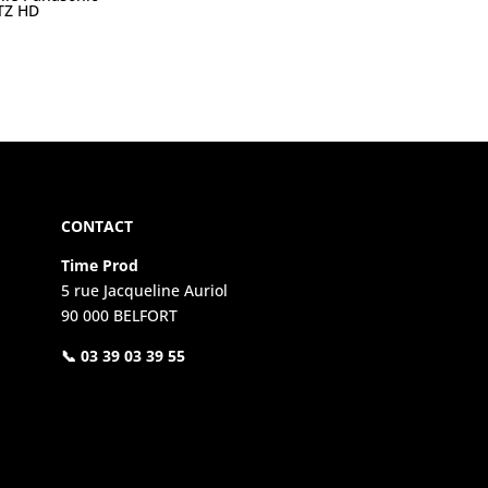
TZ HD
CONTACT
Time Prod
5 rue Jacqueline Auriol
90 000 BELFORT
📞 03 39 03 39 55