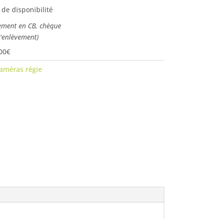
 de disponibilité
ement en CB, chèque
l'enlèvement)
00€
améras régie