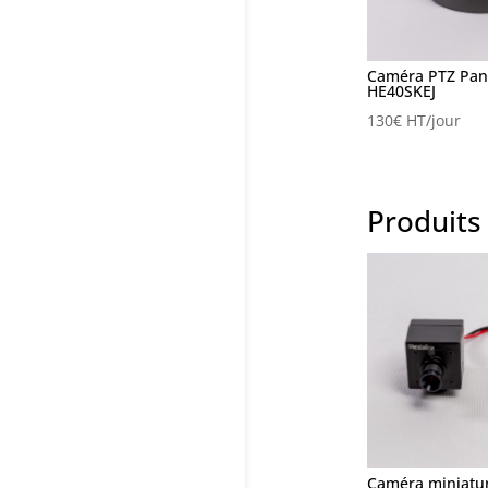
Caméra PTZ Pan
HE40SKEJ
130
€
HT/jour
Produits 
Caméra miniatur