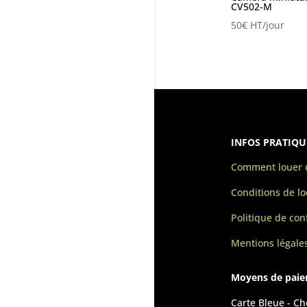
CV502-M
50
€
HT/jour
INFOS PRATIQU
Comment louer d
Conditions de lo
Politique de conf
Mentions légale
Moyens de pai
Carte Bleue - C