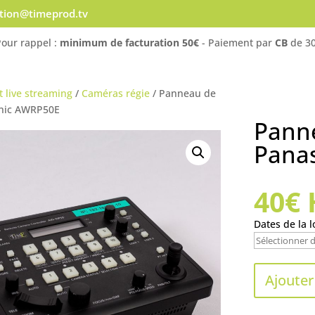
ation@timeprod.tv
Pour rappel :
minimum de facturation 50€
- Paiement par
CB
de 30
t live streaming
/
Caméras régie
/ Panneau de
onic AWRP50E
Panne
Pana
40
€
Dates de la l
Ajouter