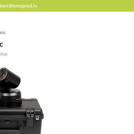
ation@timeprod.tv
nic
c
ultat