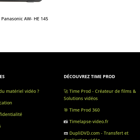
 Panasonic AW- HE 145
ES
DÉCOUVREZ TIME PROD
u matériel vidéo ?
🚀 Time Prod - Créateur de films &
Solutions vidéos
cation
🎯 Time Prod 360
identialité
📸
Timelapse-video.fr
s
📼
DupliDVD.com - Transfert et