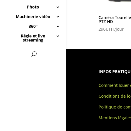
Photo
Machinerie vidéo
Caméra Tourelle
PTZ HD
360°
290
€
HT/jour
Régie et live
streaming
INFOS PRATIQU
Comment louer d
Conditions de lo
Politique de conf
Mentions légale