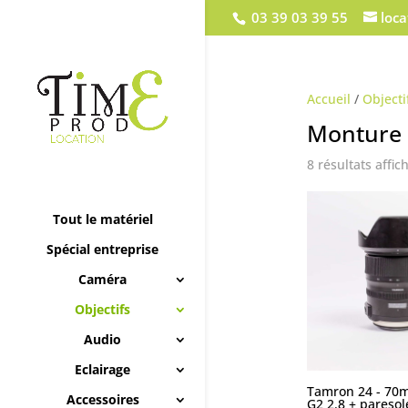
03 39 03 39 55
loc
Accueil
/
Objecti
Monture 
8 résultats affic
Tout le matériel
Spécial entreprise
Caméra
Objectifs
Audio
Eclairage
Tamron 24 - 70
Accessoires
G2 2.8 + paresol