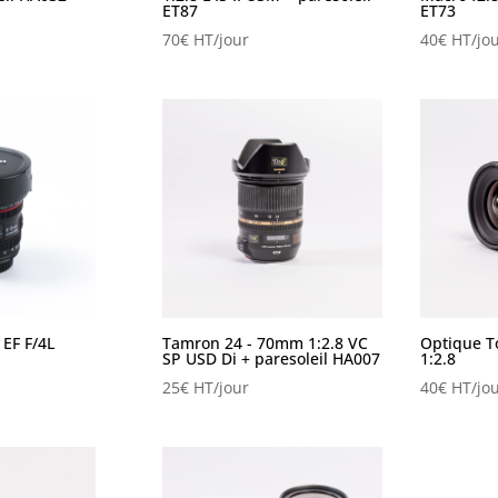
ET87
ET73
70
€
HT/jour
40
€
HT/jou
EF F/4L
Tamron 24 - 70mm 1:2.8 VC
Optique T
SP USD Di + paresoleil HA007
1:2.8
25
€
HT/jour
40
€
HT/jou