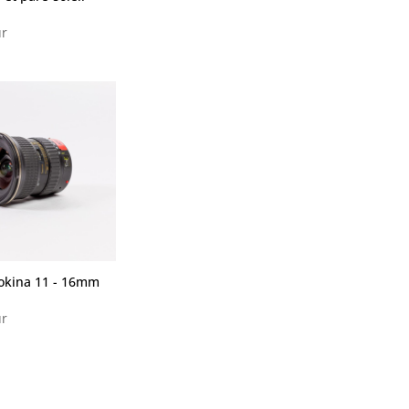
r
okina 11 - 16mm
r