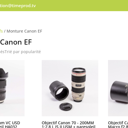
ation@timeprod.tv
fs
/ Monture Canon EF
Canon EF
hés
Trié par popularité
mm VC USD
Objectif Canon 70 - 200MM
Objectif 
eil HA032
1:2.8 L IS II USM + paresoleil
Macro f2.8