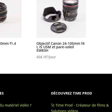
50mm f1.4
Objectif Canon 24-105mm f4
L IS USM et pare-soleil
EW83H
45
€
HT/jour
ES
DÉCOUVREZ TIME PROD
u matériel vidéo ?
🚀 Time Prod - Créateur de films &
Solutions vidéos