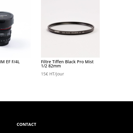
M EF F/4L
Filtre Tiffen Black Pro Mist
1/2 82mm
15
€
HT/jour
CONTACT