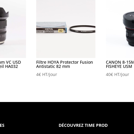
mm VC USD
Filtre HOYA Protector Fusion
CANON 8-15M
eil HA032
Antistatic 82 mm
FISHEYE USM
4
€
HT/jour
40
€
HT/jour
ES
DÉCOUVREZ TIME PROD