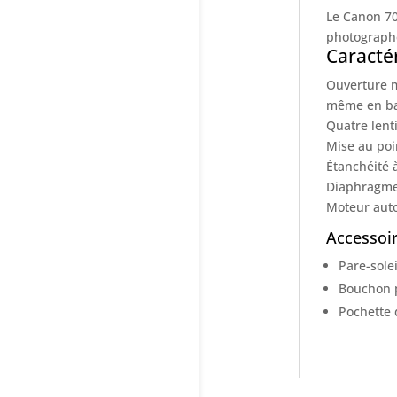
Le Canon 70
photographes
Caracté
Ouverture m
même en ba
Quatre lenti
Mise au poi
Étanchéité à
Diaphragme 
Moteur auto
Accessoir
Pare-solei
Bouchon p
Pochette 