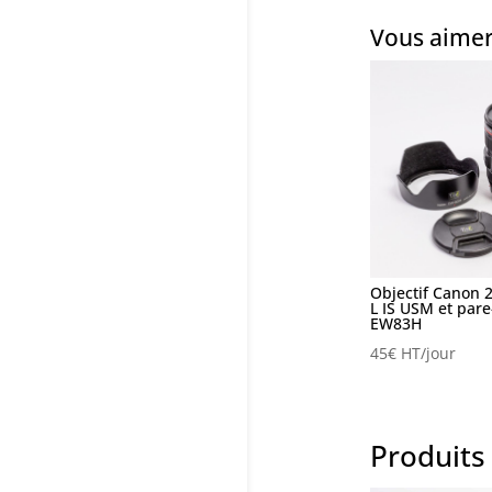
Vous aimer
Objectif Canon 
L IS USM et pare-
EW83H
45
€
HT/jour
Produits 