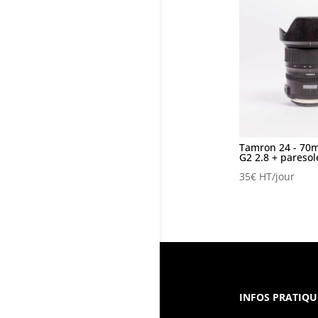
Tamron 24 - 70
G2 2.8 + paresol
35
€
HT/jour
INFOS PRATIQU