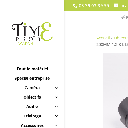
03 39 03 39 55
loc
💡 
Accueil
/
Objecti
200MM 1:2.8 L IS
Tout le matériel
Spécial entreprise
Caméra
Objectifs
Audio
Eclairage
Accessoires