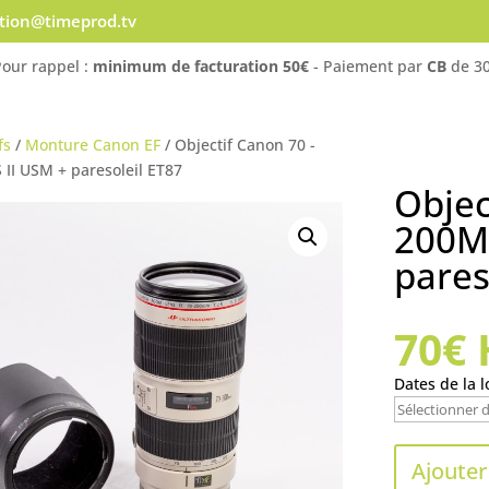
ation@timeprod.tv
Pour rappel :
minimum de facturation 50€
- Paiement par
CB
de 30
fs
/
Monture Canon EF
/ Objectif Canon 70 -
 II USM + paresoleil ET87
Objec
200MM
pares
70
€
Dates de la l
Ajouter