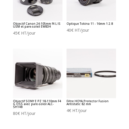
Objectif Canon 24-105mm f4 L IS
Optique Tokina 11 - 16mm 1:2.8
USM et pare-soleil EW83H
40
€
HT/jour
45
€
HT/jour
Objectif SONY E PZ 18-110mm F4
Filtre HOYA Protector Fusion
G OSS avec pare-soleil ALC-
Antistatic 82 mm
SH148
4
€
HT/jour
80
€
HT/jour