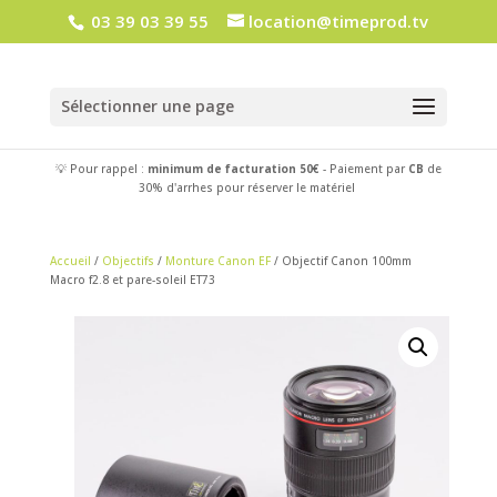
03 39 03 39 55
location@timeprod.tv
Sélectionner une page
💡 Pour rappel :
minimum de facturation 50€
- Paiement par
CB
de
30% d'arrhes pour réserver le matériel
Accueil
/
Objectifs
/
Monture Canon EF
/ Objectif Canon 100mm
Macro f2.8 et pare-soleil ET73