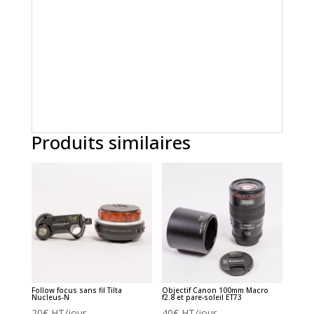
Produits similaires
Follow focus sans fil Tilta
Objectif Canon 100mm Macro
Nucleus-N
f2.8 et pare-soleil ET73
20
€
HT/jour
40
€
HT/jour