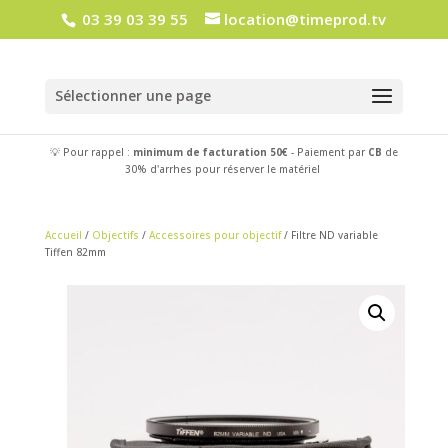
03 39 03 39 55
location@timeprod.tv
Sélectionner une page
💡 Pour rappel :
minimum de facturation 50€
- Paiement par
CB
de
30% d'arrhes pour réserver le matériel
Accueil
/
Objectifs
/
Accessoires pour objectif
/ Filtre ND variable
Tiffen 82mm