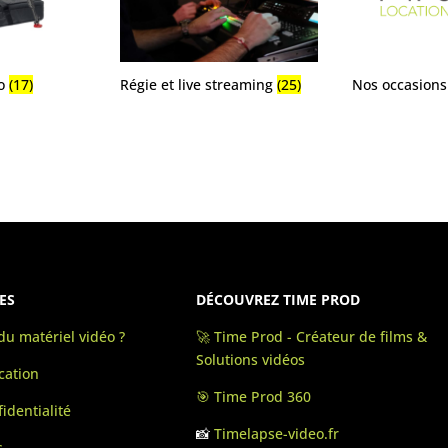
éo
(17)
Régie et live streaming
(25)
Nos occasion
ES
DÉCOUVREZ TIME PROD
u matériel vidéo ?
🚀 Time Prod - Créateur de films &
Solutions vidéos
cation
🎯 Time Prod 360
identialité
📸
Timelapse-video.fr
s