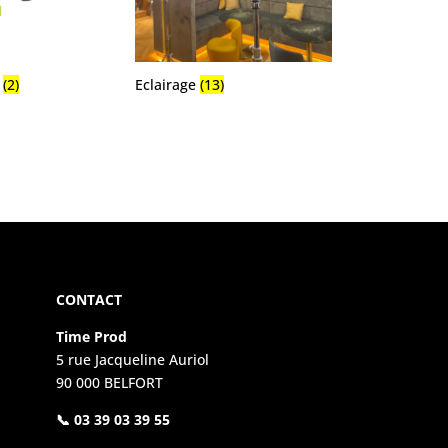
s
(2)
Eclairage
(13)
CONTACT
Time Prod
5 rue Jacqueline Auriol
90 000 BELFORT
📞 03 39 03 39 55