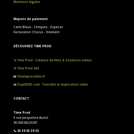
Mentions légales
Moyens de paiement
Carte Bleue - Chèques - Espèces
Facturation Chorus - Virement
DÉCOUVREZ TIME PROD
🚀 Time Prod - Créateur de films & Solutions vidéos
🎯 Time Prod 360
📸
Timelapse-video.fr
📼
DupliDVD.com - Transfert et duplication vidéo
CONTACT
Time Prod
5 rue Jacqueline Auriol
90 000 BELFORT
📞 03 39 03 39 55