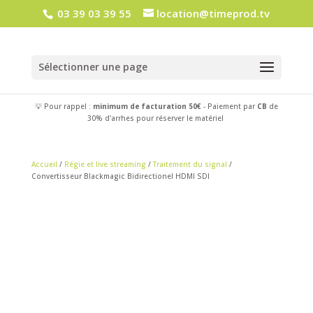
03 39 03 39 55
location@timeprod.tv
Sélectionner une page
💡 Pour rappel :
minimum de facturation 50€
- Paiement par
CB
de
30% d'arrhes pour réserver le matériel
Accueil
/
Régie et live streaming
/
Traitement du signal
/
Convertisseur Blackmagic Bidirectionel HDMI SDI