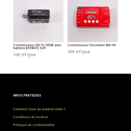
Convertisseur SDI To HDMI avec
Convertisseur Decimator MD-HX
batterie ATOMOS S2H
30
€
HT/jour
10
€
HT/jour
INFOS PRATIQUES
Comment louer du matériel vidéo ?
Conditions de location
Politique de confidentialité