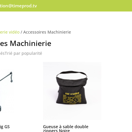
ation@timeprod.tv
erie vidéo
/ Accessoires Machinierie
res Machinierie
hés
Trié par popularité
ig GS
Gueuse à sable double
zippers Noire