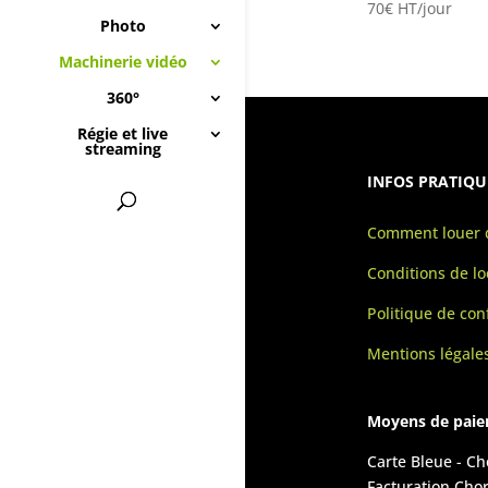
70
€
HT/jour
Photo
Machinerie vidéo
360°
Régie et live
streaming
INFOS PRATIQU
Comment louer d
Conditions de lo
Politique de conf
Mentions légale
Moyens de pai
Carte Bleue - C
Facturation Cho