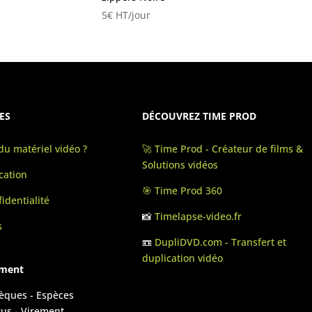
5
€
HT/jour
ES
DÉCOUVREZ TIME PROD
u matériel vidéo ?
🚀 Time Prod - Créateur de films &
Solutions vidéos
cation
🎯 Time Prod 360
identialité
📸
Timelapse-video.fr
s
📼
DupliDVD.com - Transfert et
duplication vidéo
ement
hèques - Espèces
rus - Virement