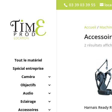
03 39 03 39 55
loc
Accueil
/
Machin
Accessoi
2 résultats affic
Tout le matériel
Spécial entreprise
Caméra
Objectifs
Audio
Eclairage
Harnais Ready R
Accessoires