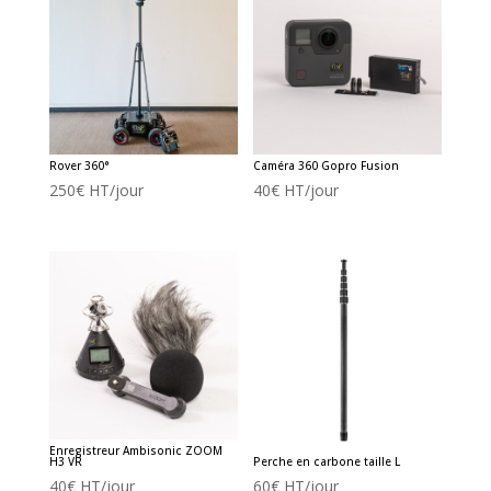
Rover 360°
Caméra 360 Gopro Fusion
250
€
HT/jour
40
€
HT/jour
Enregistreur Ambisonic ZOOM
H3 VR
Perche en carbone taille L
40
€
HT/jour
60
€
HT/jour