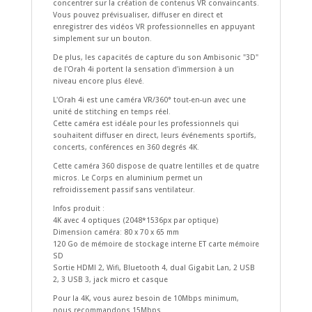
concentrer sur la création de contenus VR convaincants.
Vous pouvez prévisualiser, diffuser en direct et
enregistrer des vidéos VR professionnelles en appuyant
simplement sur un bouton.
De plus, les capacités de capture du son Ambisonic "3D"
de l'Orah 4i portent la sensation d'immersion à un
niveau encore plus élevé.
L'Orah 4i est une caméra VR/360° tout-en-un avec une
unité de stitching en temps réel.
Cette caméra est idéale pour les professionnels qui
souhaitent diffuser en direct, leurs événements sportifs,
concerts, conférences en 360 degrés 4K.
Cette caméra 360 dispose de quatre lentilles et de quatre
micros. Le Corps en aluminium permet un
refroidissement passif sans ventilateur.
Infos produit :
4K avec 4 optiques (2048*1536px par optique)
Dimension caméra: 80 x 70 x 65 mm
120 Go de mémoire de stockage interne ET carte mémoire
SD
Sortie HDMI 2, Wifi, Bluetooth 4, dual Gigabit Lan, 2 USB
2, 3 USB 3, jack micro et casque
Pour la 4K, vous aurez besoin de 10Mbps minimum,
nous recommandons 15Mbps.