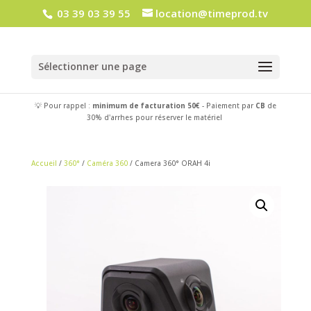
03 39 03 39 55
location@timeprod.tv
Sélectionner une page
💡 Pour rappel :
minimum de facturation 50€
- Paiement par
CB
de
30% d'arrhes pour réserver le matériel
Accueil
/
360°
/
Caméra 360
/ Camera 360° ORAH 4i