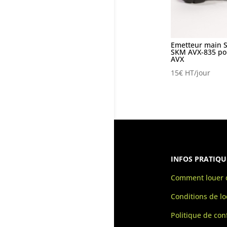
Emetteur main 
SKM AVX-835 po
AVX
15
€
HT/jour
INFOS PRATIQU
Comment louer d
Conditions de lo
Politique de conf