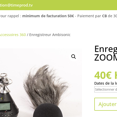
ation@timeprod.tv
Pour rappel :
minimum de facturation 50€
- Paiement par
CB
de 30
ccessoires 360
/ Enregistreur Ambisonic
Enreg
ZOOM
40
€
Dates de la l
Ajouter