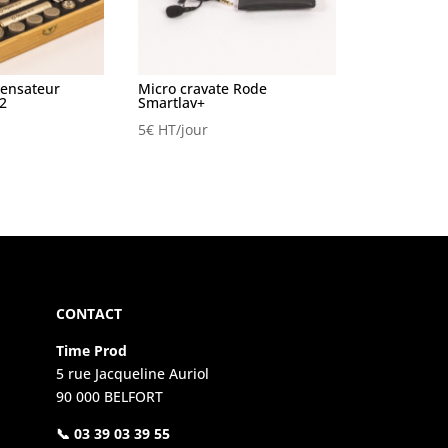
densateur
Micro cravate Rode
2
Smartlav+
5
€
HT/jour
CONTACT
Time Prod
5 rue Jacqueline Auriol
90 000 BELFORT
📞 03 39 03 39 55