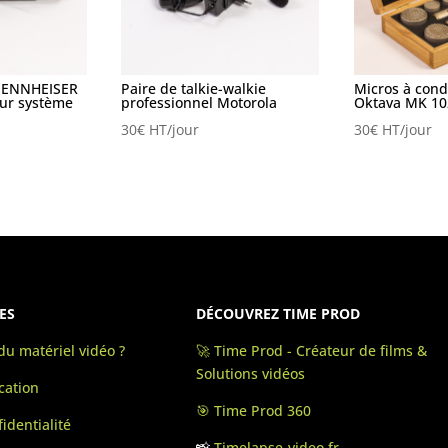
SENNHEISER
Paire de talkie-walkie
Micros à con
ur système
professionnel Motorola
Oktava MK 10
30
€
HT/jour
30
€
HT/jour
ES
DÉCOUVREZ TIME PROD
u matériel vidéo ?
🚀 Time Prod - Créateur de films &
Solutions vidéos
cation
🎯 Time Prod 360
identialité
📸
Timelapse-video.fr