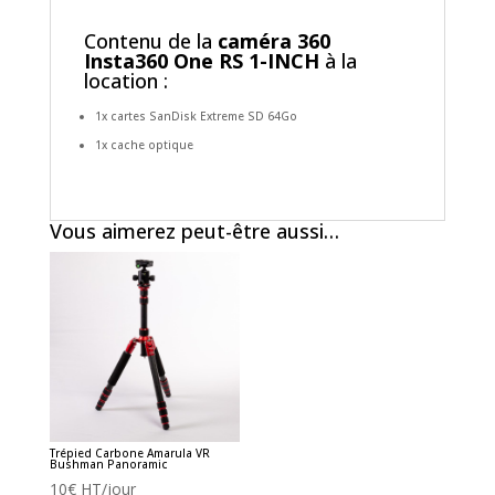
Contenu de la
caméra 360
Insta360 One RS 1-INCH
à la
location :
1x cartes SanDisk Extreme SD 64Go
1x cache optique
Vous aimerez peut-être aussi…
Trépied Carbone Amarula VR
Bushman Panoramic
10
€
HT/jour