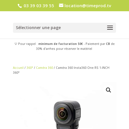
03 39 03 39 55
location@timeprod.tv
Sélectionner une page
💡 Pour rappel :
minimum de facturation 50€
- Paiement par
CB
de
30% d'arrhes pour réserver le matériel
Accueil
/
360°
/
Caméra 360
/ Caméra 360 Insta360 One RS 1-INCH
360°