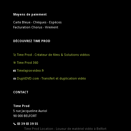
Moyens de paiement
Carte Bleue - Chèques - Espèces
Facturation Chorus - Virement
DÉCOUVREZ TIME PROD
🚀 Time Prod - Créateur de films & Solutions vidéos
🎯 Time Prod 360
📸
Timelapse-video.fr
📼
DupliDVD.com - Transfert et duplication vidéo
CONTACT
Time Prod
5 rue Jacqueline Auriol
90 000 BELFORT
📞 03 39 03 39 55
Time Prod Location - Loueur de matériel vidéo à Belfort