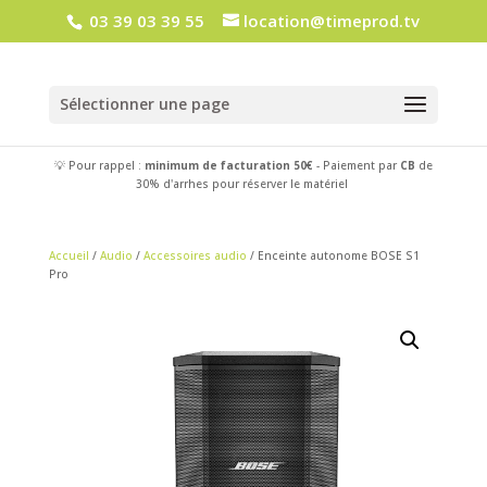
03 39 03 39 55
location@timeprod.tv
Sélectionner une page
💡 Pour rappel :
minimum de facturation 50€
- Paiement par
CB
de
30% d'arrhes pour réserver le matériel
Accueil
/
Audio
/
Accessoires audio
/ Enceinte autonome BOSE S1
Pro