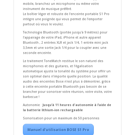
mobile, branchez un microphone ou même votre
instrument de musique préféré.
Le boîtier léger et robuste de l'enceinte portable S1 Pro
intègre une poignée qui vous permet de l’emporter
partout où vous le voulez.
Technologie Bluetooth (portée jusqu'à 9 mètres) pour
l'appairage de votre iPad, iPhone et autre appareil
Bluetooth , 2 entrées XLR et jack 1/4, 1 entrée mini jack
3,5mm et une sortie Jack 1/4 pour la coupler avec une
seconde enceinte.
Le traitement ToneMatch restitue le son naturel des
microphones et des guitares, et l’égalisation
automatique ajuste la tonalité du système pour offrir un
son optimal dans n’importe quelle position. La qualité
audio des enceintes Bose n'est plus à démontrer, grâce
à cette enceinte portable Bluetooth pas besoin de se
brancher pour sonoriser votre réunion, votre visite, votre
barbecue !
Autonomie :
Jusqu’à 11 heures d'autonomie à l’aide de
la batterie lithium-ion rechargeable
Sonorisation pour un maximum de 50 personnes
Manuel d'utilisation BOSE S1 Pro