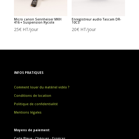
Micro canon Sennheiser MKH
Enregistreur audio Tascam DR-
416 + Suspension Rycote
10CS
25
€
HT/jour
20
€
HT/jour
INFOS PRATIQUES
Comment louer du matériel vidéo ?
Conditions de location
Politique de confidentialité
Mentions légales
Moyens de paiement
Carte Bleue - Chèques - Espèces