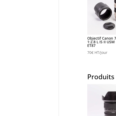
Objectif Canon 
1:2.8 L IS II USM
ET87
70
€
HT/jour
Produits 