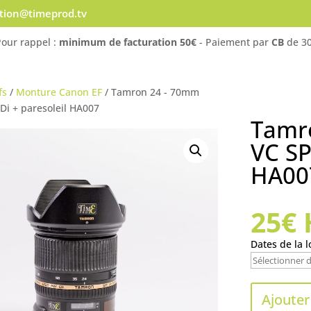
ation@timeprod.tv
Pour rappel :
minimum de facturation 50€
- Paiement par
CB
de 30
fs
/
Monture Canon EF
/ Tamron 24 - 70mm
Di + paresoleil HA007
Tamr
VC SP
HA00
25
€
Dates de la l
Ajouter