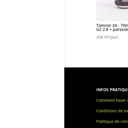
Tamron 24 - 70
G2 2.8 + paresol
35
€
HT/jour
INFOS PRATIQU
Comment louer d
Conditions de lo
Politique de conf