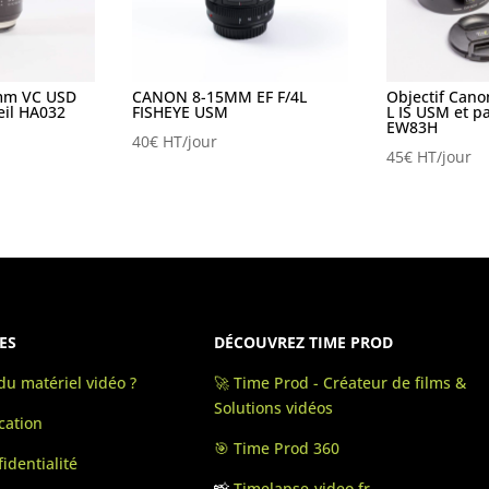
mm VC USD
CANON 8-15MM EF F/4L
Objectif Can
eil HA032
FISHEYE USM
L IS USM et pa
EW83H
40
€
HT/jour
45
€
HT/jour
ES
DÉCOUVREZ TIME PROD
u matériel vidéo ?
🚀 Time Prod - Créateur de films &
Solutions vidéos
cation
🎯 Time Prod 360
identialité
📸
Timelapse-video.fr