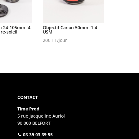
on 24-105mm f4
Objectif Canon 50mm f1.4
re-soleil
USM
20
€
HT/jour
CONTACT
Time Prod
5 rue Jacqueline Auriol
90 000 BELFORT
📞 03 39 03 39 55