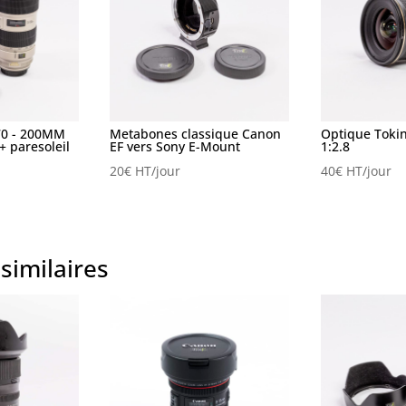
70 - 200MM
Metabones classique Canon
Optique Toki
 + paresoleil
EF vers Sony E-Mount
1:2.8
20
€
HT/jour
40
€
HT/jour
similaires