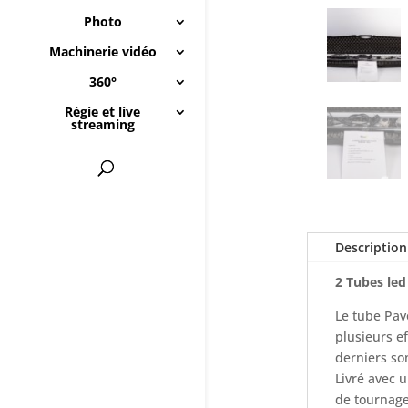
Photo
Machinerie vidéo
360°
Régie et live
streaming
Description
2 Tubes le
Le tube Pav
plusieurs ef
derniers so
Livré avec u
de tournage