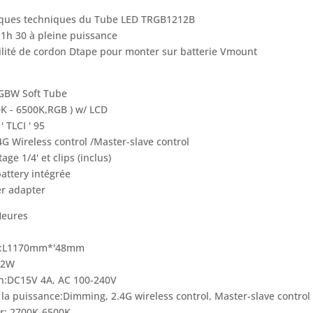
tiques techniques du Tube LED TRGB1212B
1h 30 à pleine puissance
ilité de cordon Dtape pour monter sur batterie Vmount
GBW Soft Tube
K - 6500K,RGB ) w/ LCD
 ' TLCI ' 95
G Wireless control /Master-slave control
tage 1/4' et clips (inclus)
battery intégrée
r adapter
Heures
s:L1170mm*'48mm
32W
n:DC15V 4A, AC 100-240V
 la puissance:Dimming, 2.4G wireless control, Master-slave control
r: 2700K-6500K