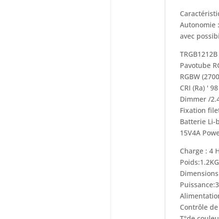
Caractéris
Autonomie :
avec possib
TRGB1212B
Pavotube R
RGBW (2700
CRI (Ra) ' 98
Dimmer /2.4
Fixation file
Batterie Li-
15V4A Powe
Charge : 4 
Poids:1.2KG
Dimension
Puissance:
Alimentatio
Contrôle de
T°de couleu