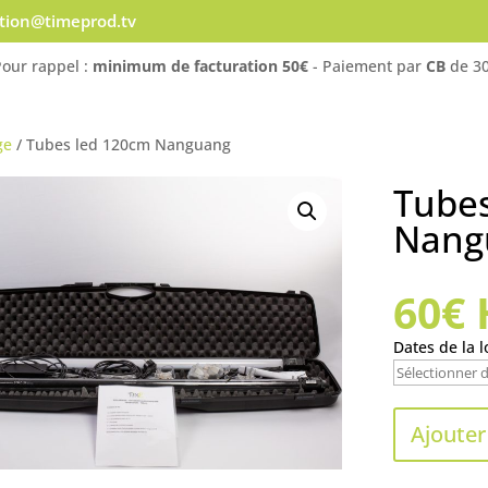
ation@timeprod.tv
Pour rappel :
minimum de facturation 50€
- Paiement par
CB
de 30
ge
/ Tubes led 120cm Nanguang
Tube
Nang
60
€
Dates de la l
Ajouter