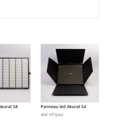
Akurat S8
Panneau led Akurat S4
45
€
HT/jour