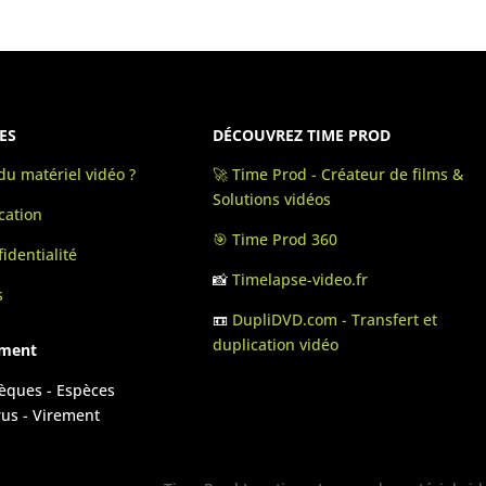
ES
DÉCOUVREZ TIME PROD
u matériel vidéo ?
🚀 Time Prod - Créateur de films &
Solutions vidéos
cation
🎯 Time Prod 360
identialité
📸
Timelapse-video.fr
s
📼
DupliDVD.com - Transfert et
duplication vidéo
ement
hèques - Espèces
rus - Virement