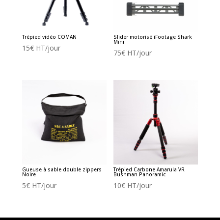
Trépied vidéo COMAN
Slider motorisé iFootage Shark
Mini
15
€
HT/jour
75
€
HT/jour
Gueuse à sable double zippers
Trépied Carbone Amarula VR
Noire
Bushman Panoramic
5
€
HT/jour
10
€
HT/jour