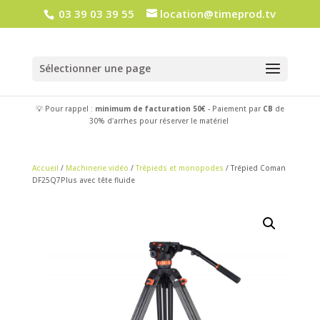
03 39 03 39 55
location@timeprod.tv
Sélectionner une page
💡 Pour rappel :
minimum de facturation 50€
- Paiement par
CB
de
30% d'arrhes pour réserver le matériel
Accueil
/
Machinerie vidéo
/
Trépieds et monopodes
/ Trépied Coman
DF25Q7Plus avec tête fluide