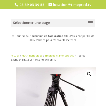
03 39 03 39 55
location@timeprod.tv
Sélectionner une page
💡 Pour rappel :
minimum de facturation 50€
- Paiement par
CB
de
30% d'arrhes pour réserver le matériel
Accueil
/
Machinerie vidéo
/
Trépieds et monopodes
/ Trépied
Sachtler ENG 2 CF + Tête fluide FSB 10