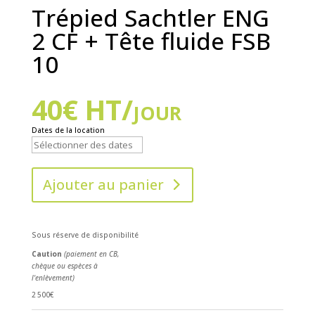
Trépied Sachtler ENG
2 CF + Tête fluide FSB
10
40
€
HT/jour
Dates de la location
Ajouter au panier
Sous réserve de disponibilité
Caution
(paiement en CB,
chèque ou espèces à
l'enlèvement)
2 500€