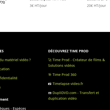
770
3
€
HT/jour
20
€
HT/jour
ES
DÉCOUVREZ TIME PROD
u matériel vidéo ?
🚀 Time Prod - Créateur de films &
Solutions vidéos
cation
🎯 Time Prod 360
identialité
📸
Timelapse-video.fr
s
📼
DupliDVD.com - Transfert et
duplication vidéo
ement
hèques - Espèces