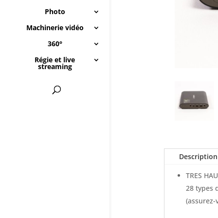
Photo
Machinerie vidéo
360°
Régie et live
streaming
Description
TRES HAUT
28 types 
(assurez-