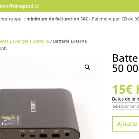
ation@timeprod.tv
Pour rappel :
minimum de facturation 50€
- Paiement par
CB
de 30
ires
/
Énergie
/
Batterie
/ Batterie Externe
0mAh
Batte
50 0
15
€
Dates de la l
Ajouter