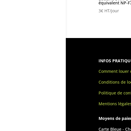
équivalent NP-F
3
€
HT/jour
INFOS PRATIQU
Comment louer d
Conditions de lo
Politique de conf
Mentions légale
Moyens de pai
Carte Bleue - C