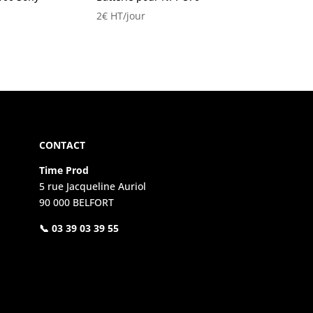
2
€
HT/jour
CONTACT
Time Prod
5 rue Jacqueline Auriol
90 000 BELFORT
📞 03 39 03 39 55