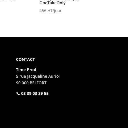
OneTakeOnly
45
€
HT/jour
CONTACT
Time Prod
5 rue Jacqueline Auriol
90 000 BELFORT
📞 03 39 03 39 55