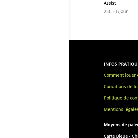
Assist
25
€
HT/jour
INFOS PRATIQU
Comment louer d
Conditions de lo
Politique de conf
Mentions légale
Moyens de pai
Carte Bleue - C