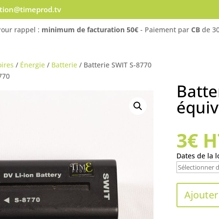
ation@timeprod.tv
Pour rappel :
minimum de facturation 50€
- Paiement par
CB
de 30
ires
/
Énergie
/
Batterie
/ Batterie SWIT S-8770
770
Batte
équiv
3
€
HT
Dates de la l
Ajouter