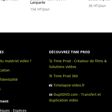
Lanparte
3
€
HT/jour
15
€
HT/jour
ES
DÉCOUVREZ TIME PROD
u matériel vidéo ?
🚀 Time Prod - Créateur de films &
Solutions vidéos
cation
🎯 Time Prod 360
identialité
📸
Timelapse-video.fr
s
📼
DupliDVD.com - Transfert et
duplication vidéo
ement
hèques - Espèces