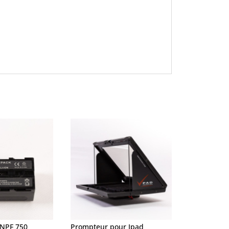
 NPF 750
Prompteur pour Ipad