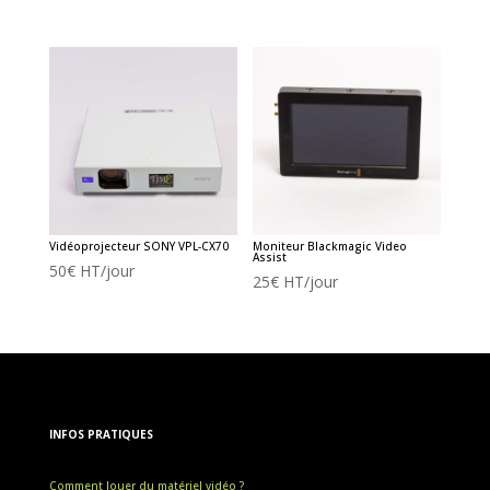
Vidéoprojecteur SONY VPL-CX70
Moniteur Blackmagic Video
Assist
50
€
HT/jour
25
€
HT/jour
INFOS PRATIQUES
Comment louer du matériel vidéo ?