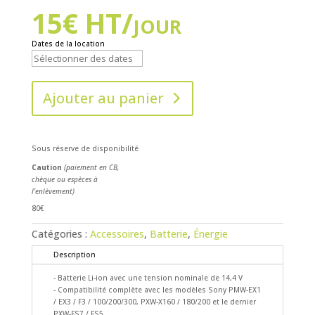
15
€
HT/jour
Dates de la location
Ajouter au panier
Sous réserve de disponibilité
Caution
(paiement en CB,
chèque ou espèces à
l'enlèvement)
80€
Catégories :
Accessoires
,
Batterie
,
Énergie
Description
- Batterie Li-ion avec une tension nominale de 14,4 V
- Compatibilité complète avec les modèles Sony PMW-EX1
/ EX3 / F3 / 100/200/300, PXW-X160 / 180/200 et le dernier
PXW-FS7 / FS5.