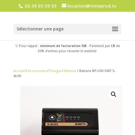
03 39 03 39 55
location@timeprod.tv
Sélectionner une page
💡 Pour rappel :
minimum de facturation 50€
- Paiement par
CB
de
30% d'arrhes pour réserver le matériel
Accueil
/
Accessoires
/
Énergie
/
Batterie
/ Batterie BP-U90 SWIT S-
8U93