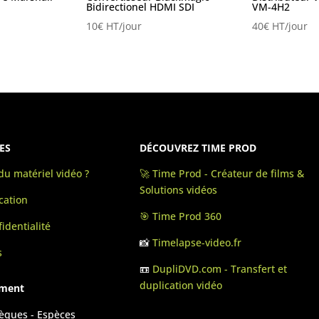
Bidirectionel HDMI SDI
VM-4H2
10
€
HT/jour
40
€
HT/jour
ES
DÉCOUVREZ TIME PROD
u matériel vidéo ?
🚀 Time Prod - Créateur de films &
Solutions vidéos
cation
🎯 Time Prod 360
identialité
📸
Timelapse-video.fr
s
📼
DupliDVD.com - Transfert et
duplication vidéo
ement
hèques - Espèces