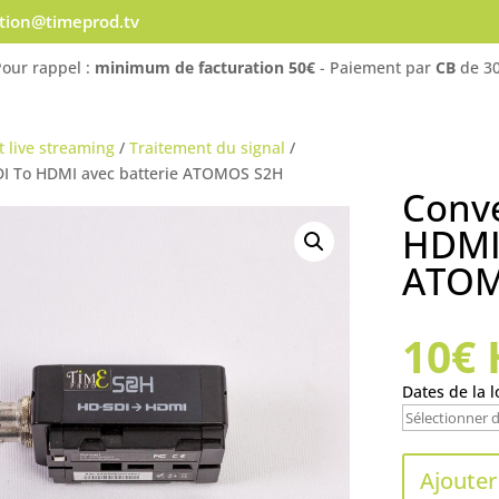
ation@timeprod.tv
Pour rappel :
minimum de facturation 50€
- Paiement par
CB
de 30
t live streaming
/
Traitement du signal
/
DI To HDMI avec batterie ATOMOS S2H
Conve
HDMI 
ATOM
10
€
Dates de la l
Ajouter