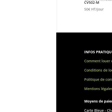
CV502-M
50
€
HT/jour
INFOS PRATIQU
Comment louer d
Conditions de lo
Politique de conf
Mentions légale
Moyens de pai
Carte Bleue - C