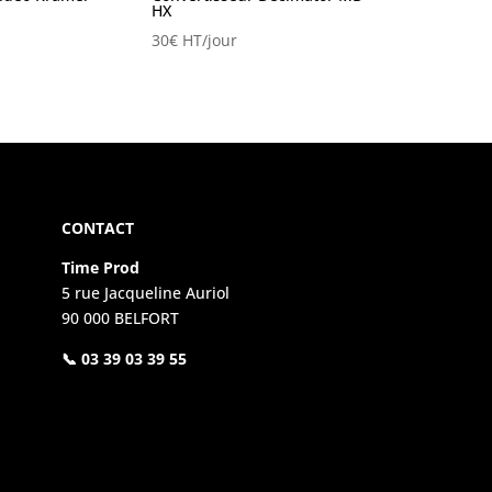
HX
30
€
HT/jour
CONTACT
Time Prod
5 rue Jacqueline Auriol
90 000 BELFORT
📞 03 39 03 39 55