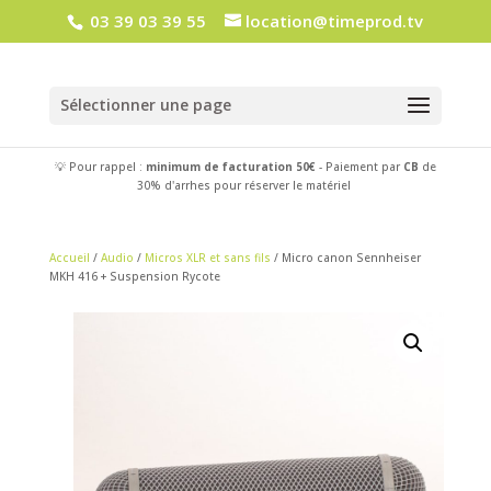
03 39 03 39 55
location@timeprod.tv
Sélectionner une page
💡 Pour rappel :
minimum de facturation 50€
- Paiement par
CB
de
30% d'arrhes pour réserver le matériel
Accueil
/
Audio
/
Micros XLR et sans fils
/ Micro canon Sennheiser
MKH 416 + Suspension Rycote