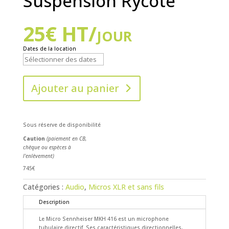
Suspension Rycote
25
€
HT/jour
Dates de la location
Ajouter au panier
Sous réserve de disponibilité
Caution
(paiement en CB,
chèque ou espèces à
l'enlèvement)
745€
Catégories :
Audio
,
Micros XLR et sans fils
Description
Le Micro Sennheiser MKH 416 est un microphone
tubulaire directif. Ses caractéristiques directionnelles,