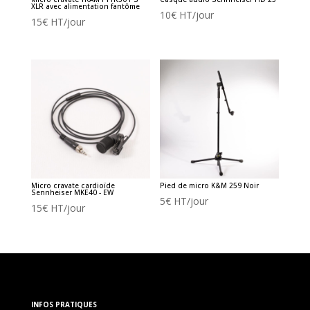
XLR avec alimentation fantôme
10
€
HT/jour
15
€
HT/jour
Micro cravate cardioïde
Pied de micro K&M 259 Noir
Sennheiser MKE40 - EW
5
€
HT/jour
15
€
HT/jour
INFOS PRATIQUES