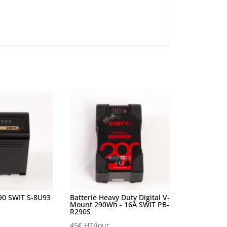
90 SWIT S-8U93
Batterie Heavy Duty Digital V-
Mount 290Wh - 16A SWIT PB-
R290S
45
€
HT/jour