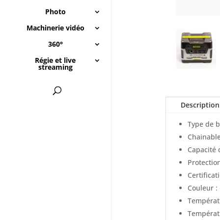
Photo
Machinerie vidéo
360°
Régie et live
streaming
Description
Type de b
Chainable
Capacité 
Protectio
Certificat
Couleur : 
Températu
Températu