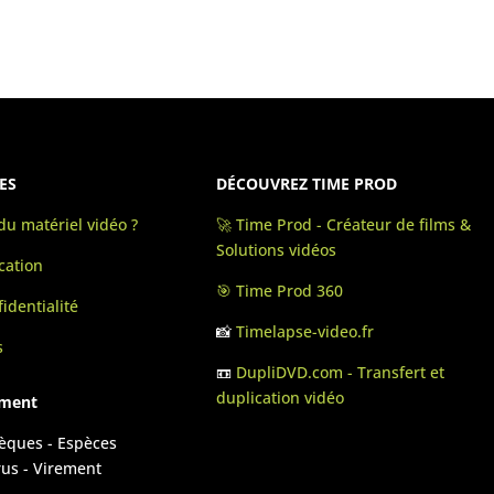
ES
DÉCOUVREZ TIME PROD
u matériel vidéo ?
🚀 Time Prod - Créateur de films &
Solutions vidéos
cation
🎯 Time Prod 360
identialité
📸
Timelapse-video.fr
s
📼
DupliDVD.com - Transfert et
duplication vidéo
ement
hèques - Espèces
rus - Virement