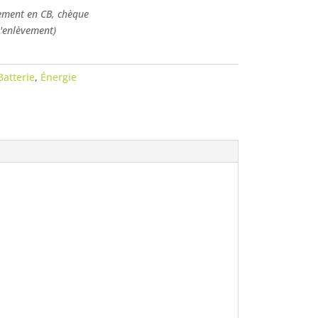
ement en CB, chèque
l'enlèvement)
Batterie
,
Énergie