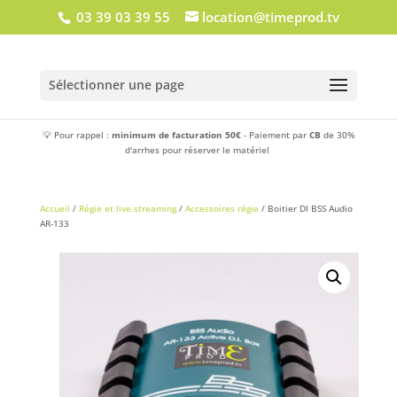
03 39 03 39 55
location@timeprod.tv
Sélectionner une page
💡 Pour rappel :
minimum de facturation 50€
- Paiement par
CB
de 30%
d'arrhes pour réserver le matériel
Accueil
/
Régie et live streaming
/
Accessoires régie
/ Boitier DI BSS Audio
AR-133