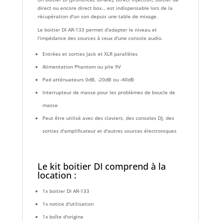
direct ou encore direct box… est indispensable lors de la
récupération d'un son depuis une table de mixage.
Le boitier DI AR-133 permet d'adapter le niveau et
l'impédance des sources à ceux d'une console audio.
Entrées et sorties Jack et XLR parallèles
Alimentation Phantom ou pile 9V
Pad atténuateurs 0dB, -20dB ou -40dB
Interrupteur de masse pour les problèmes de boucle de
masse
Peut être utilisé avec des claviers, des consoles DJ, des
sorties d'amplificateur et d'autres sources électroniques
Le kit boitier DI comprend à la
location :
1x boitier DI AR-133
1x notice d'utilisation
1x boîte d'origine