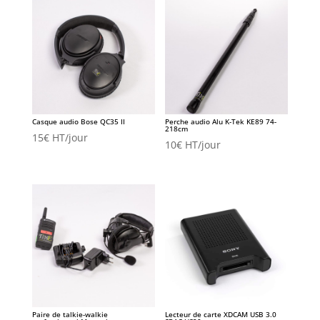
Casque audio Bose QC35 II
Perche audio Alu K-Tek KE89 74-
218cm
15
€
HT/jour
10
€
HT/jour
Paire de talkie-walkie
Lecteur de carte XDCAM USB 3.0