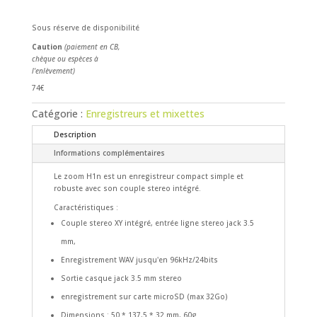
Sous réserve de disponibilité
Caution
(paiement en CB,
chèque ou espèces à
l'enlèvement)
74€
Catégorie :
Enregistreurs et mixettes
Description
Informations complémentaires
Le zoom H1n est un enregistreur compact simple et
robuste avec son couple stereo intégré.
Caractéristiques :
Couple stereo XY intégré, entrée ligne stereo jack 3.5
mm,
Enregistrement WAV jusqu'en 96kHz/24bits
Sortie casque jack 3.5 mm stereo
enregistrement sur carte microSD (max 32Go)
Dimensions : 50 * 137,5 * 32 mm, 60g