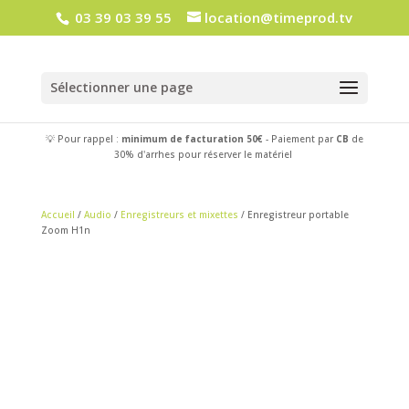
03 39 03 39 55
location@timeprod.tv
Sélectionner une page
💡 Pour rappel :
minimum de facturation 50€
- Paiement par
CB
de
30% d'arrhes pour réserver le matériel
Accueil
/
Audio
/
Enregistreurs et mixettes
/ Enregistreur portable
Zoom H1n