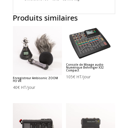
Produits similaires
Console de Mixage audio
Numérique Behringer X32
Compact
105
€
HT/jour
Enregistreur Ambisonic ZOOM
H3 VR
40
€
HT/jour