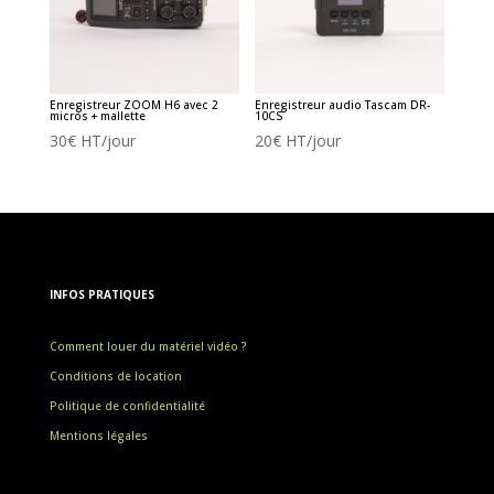
Enregistreur ZOOM H6 avec 2
Enregistreur audio Tascam DR-
micros + mallette
10CS
30
€
HT/jour
20
€
HT/jour
INFOS PRATIQUES
Comment louer du matériel vidéo ?
Conditions de location
Politique de confidentialité
Mentions légales